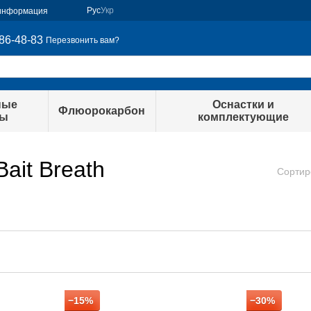
Рус
Укр
 информация
86-48-83
Перезвонить вам?
ные
Оснастки и
Флюорокарбон
ры
комплектующие
ait Breath
Сортир
−15%
−30%