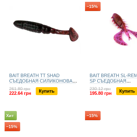
−15%
BAIT BREATH TT SHAD
BAIT BREATH SL-REM
СЪЕДОБНАЯ СИЛИКОНОВАЯ
SP СЪЕДОБНАЯ
ПРИМАНКА
СИЛИКОНОВАЯ ПР
261.80 грн
230.12 грн
Купить
Купить
222.64 грн
195.80 грн
Хит
−15%
−15%