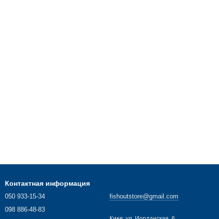
Контактная информация
050 933-15-34
fishoutstore@gmail.com
098 886-48-83
Киев, ул. Иорданская, 6