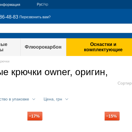
Рус
Укр
 информация
86-48-83
Перезвонить вам?
ные
Оснастки и
Флюорокарбон
ры
комплектующие
крючки
 крючки owner, оригин,
Сортир
ство в упаковке
Цена, грн
−17%
−15%