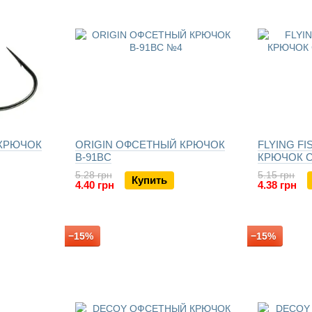
 КРЮЧОК
ORIGIN ОФСЕТНЫЙ КРЮЧОК
FLYING F
B-91BC
КРЮЧОК 
5.28 грн
5.15 грн
Купить
4.40 грн
4.38 грн
−15%
−15%