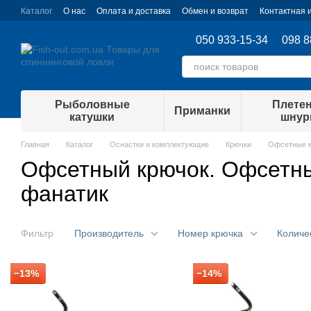
Перейти к основному контенту
Каталог
О нас
Оплата и доставка
Обмен и возврат
Контактная
050 933-15-34
098 8
Рыболовные
Плете
Приманки
катушки
шну
Главная
Каталог
Оснастки и комплектующие
Крючки
Офсетные 
Офсетный крючок. Офсетные
фанатик
Фильтр
Производитель
Номер крючка
Количе
−13%
−14%