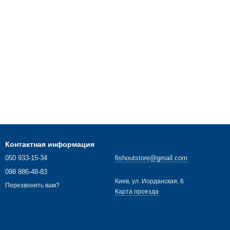
Контактная информация
050 933-15-34
fishoutstore@gmail.com
098 886-48-83
Киев, ул. Иорданская, 6
Перезвонить вам?
Карта проезда