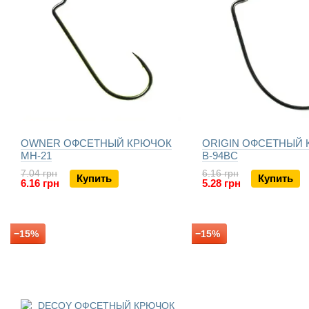
OWNER ОФСЕТНЫЙ КРЮЧОК
ORIGIN ОФСЕТНЫЙ
MH-21
B-94BC
7.04 грн
6.16 грн
Купить
Купить
6.16 грн
5.28 грн
−15%
−15%