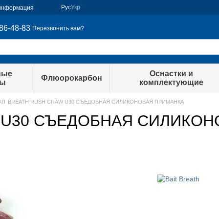
Рус
Укр
 информация
86-48-83
Перезвонить вам?
ные
Оснастки и
Флюорокарбон
ры
комплектующие
AIT BREATH RUSH CRAW U30 СЪЕДОБНАЯ СИЛИКОНОВАЯ ПРИМАНКА
 U30 СЪЕДОБНАЯ СИЛИКОНО