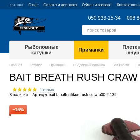
Перейти к основному контенту
Каталог
О нас
Оплата и доставка
Обмен и возврат
Контактная
050 933-15-34
098 8
Рыболовные
Плете
Приманки
катушки
шну
Главная
Каталог
Приманки
Съедобный силикон
Bait Breath
B
BAIT BREATH RUSH CRAW
1 отзыв
В наличии
Артикул: bait-breath-silikon-rush-craw-u30-2-135
−15%