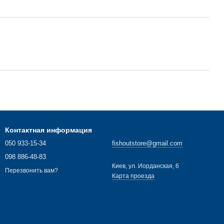
Контактная информация
050 933-15-34
fishoutstore@gmail.com
098 886-48-83
Киев, ул. Иорданская, 6
Перезвонить вам?
Карта проезда