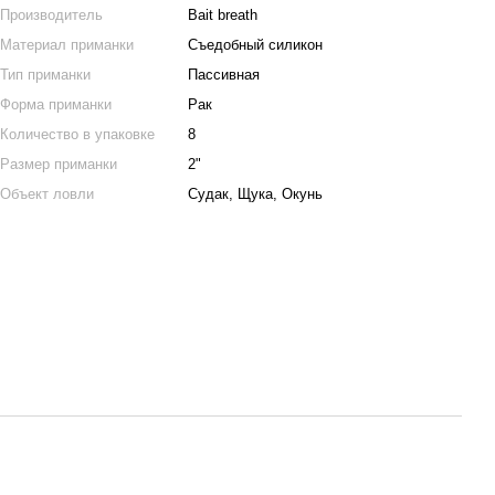
Производитель
Bait breath
Материал приманки
Съедобный силикон
Тип приманки
Пассивная
Форма приманки
Рак
Количество в упаковке
8
Размер приманки
2"
Объект ловли
Судак, Щука, Окунь