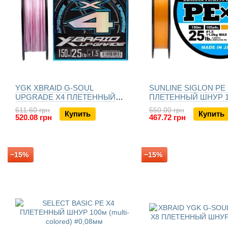
YGK XBRAID G-SOUL
SUNLINE SIGLON PE 
UPGRADE X4 ПЛЕТЕННЫЙ
ПЛЕТЕННЫЙ ШНУР 
ШНУР 150m
(ORANGE)
611.60 грн
550.00 грн
Купить
Купить
520.08 грн
467.72 грн
−15%
−15%