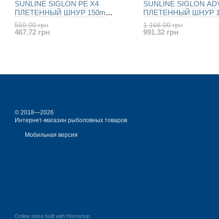
SUNLINE SIGLON PE X4
SUNLINE SIGLON AD
ПЛЕТЕННЫЙ ШНУР 150m
ПЛЕТЕННЫЙ ШНУР 
(DARK-GREEN)
(MULTICOLOR)
550.00 грн
1 166.00 грн
467.72 грн
991.32 грн
© 2018—2026
Интернет-магазин рыболовных товаров
Мобильная версия
Online store built with Horoshop