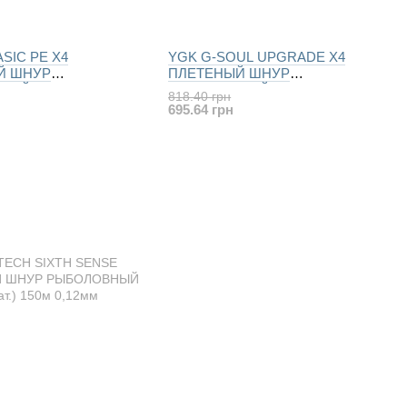
SIC PE X4
YGK G-SOUL UPGRADE X4
Й ШНУР
ПЛЕТЕНЫЙ ШНУР
НЫЙ 150м
РЫБОЛОВНЫЙ 200m
818.40 грн
)
695.64 грн