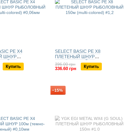
SIC PE X4
SELECT BASIC PE X8
Й ШНУР
ПЛЕТЕНЫЙ ШНУР
Й 150м (multi-
РЫБОЛОВНЫЙ 150м (multi-
396.00 грн
Купить
Купить
colored)
336.60 грн
−15%