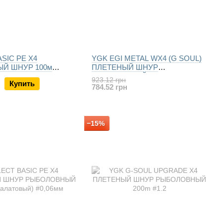
SIC PE X4
YGK EGI METAL WX4 (G SOUL)
Й ШНУР 100м
ПЛЕТЕНЫЙ ШНУР
еный)
РЫБОЛОВНЫЙ 150m
923.12 грн
Купить
784.52 грн
−15%