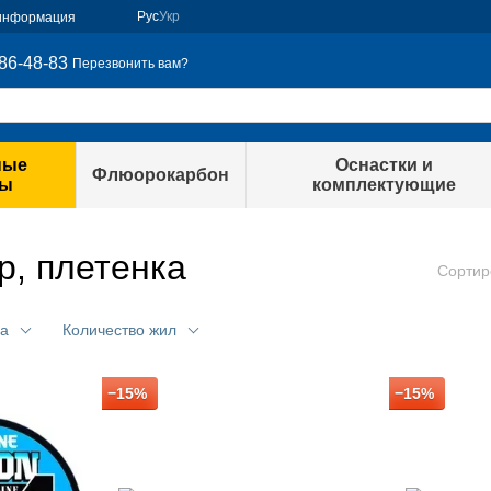
Рус
Укр
 информация
86-48-83
Перезвонить вам?
ные
Оснастки и
Флюорокарбон
ры
комплектующие
, плетенка
Сортир
ра
Количество жил
−15%
−15%