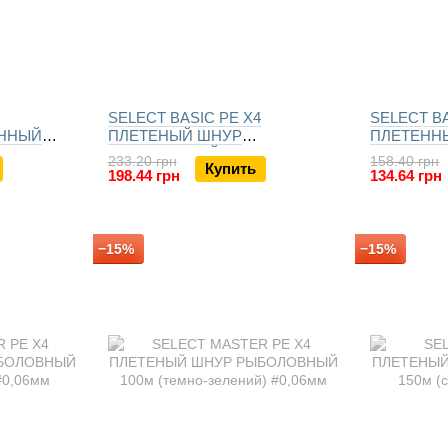
SELECT BASIC PE X4
SELECT BA
ЕННЫЙ
ПЛЕТЕНЫЙ ШНУР
ПЛЕТЕННЫ
РЫБОЛОВНЫЙ 150м (темно-
(темно-зел
233.20 грн
158.40 грн
Купить
зеленый)
198.44 грн
134.64 грн
−15%
−15%