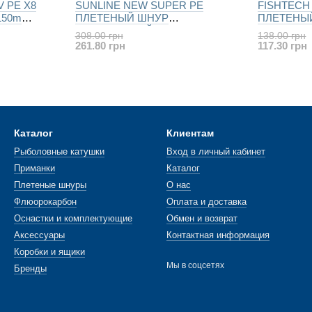
V PE X8
SUNLINE NEW SUPER PE
FISHTECH
150m
ПЛЕТЕНЫЙ ШНУР
ПЛЕТЕНЫ
РЫБОЛОВНЫЙ (салатовый)
РЫБОЛОВНЫ
308.00 грн
138.00 грн
150m
261.80 грн
117.30 грн
Каталог
Клиентам
Рыболовные катушки
Вход в личный кабинет
Приманки
Каталог
Плетеные шнуры
О нас
Флюорокарбон
Оплата и доставка
Оснастки и комплектующие
Обмен и возврат
Аксессуары
Контактная информация
Коробки и ящики
Мы в соцсетях
Бренды