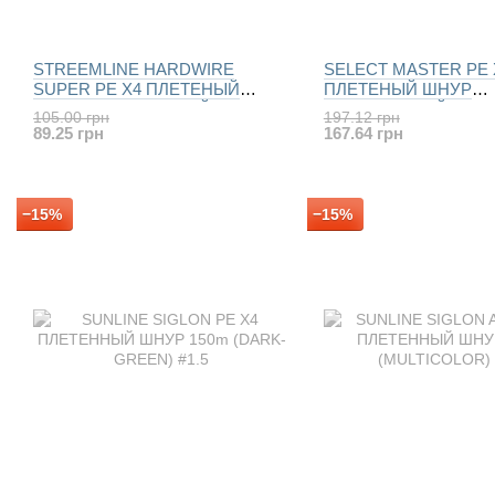
STREEMLINE HARDWIRE
SELECT MASTER PE 
SUPER PE X4 ПЛЕТЕНЫЙ
ПЛЕТЕНЫЙ ШНУР
ШНУР РЫБОЛОВНЫЙ 100м
РЫБОЛОВНЫЙ 100м
105.00 грн
197.12 грн
(салатовый)
89.25 грн
167.64 грн
−15%
−15%