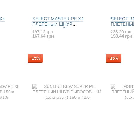
X4
SELECT MASTER PE X4
SELECT BA
ПЛЕТЕНЫЙ ШНУР
ПЛЕТЕНЫ
РЫБОЛОВНЫЙ 100м (темно-
РЫБОЛОВ
197.12 грн
233.20 грн
зелений)
(салатовый
167.64 грн
198.44 грн
−15%
−15%