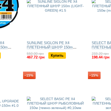
X4
SUNLINE SIGLON PE X4
SELECT BA
150m
ПЛЕТЕННЫЙ ШНУР 150m
ПЛЕТЕНЫ
(LIGHT-GREEN)
РЫБОЛОВНЫ
550.00 грн
233.20 грн
Купить
colored)
467.72 грн
198.44 грн
−15%
−15%