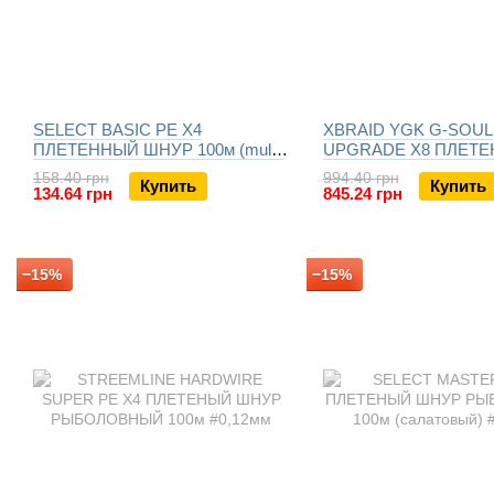
SELECT BASIC PE X4
XBRAID YGK G-SOUL
ПЛЕТЕННЫЙ ШНУР 100м (multi-
UPGRADE X8 ПЛЕТ
colored)
ШНУР-150m
158.40 грн
994.40 грн
Купить
Купить
134.64 грн
845.24 грн
−15%
−15%