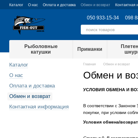
Перейти к основному контенту
Каталог
О нас
Оплата и доставка
Обмен и возврат
Контактная
050 933-15-34
098 8
Рыболовные
Плете
Приманки
катушки
шну
Каталог
Главная
Обмен и возврат
Обмен и во
О нас
Оплата и доставка
УСЛОВИЯ ОБМЕНА И ВО
Обмен и возврат
В соответствии с Законом 
Контактная информация
покупки, при условии соб
Условия обмена/возврат