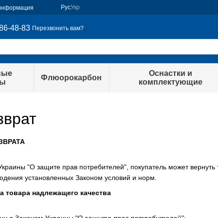
Рус
Укр
 информация
86-48-83
Перезвонить вам?
ные
Оснастки и
Флюорокарбон
ры
комплектующие
зврат
ЗВРАТА
Украины "О защите прав потребителей", покупатель может вернуть 
людения установленных Законом условий и норм.
а товара надлежащего качества