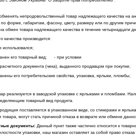
ии с Законом Украины "О защите прав потребителей":
обменять непродовольственный товар надлежащего качества на ана
о по форме, габаритам, фасону, цвету, размеру или по другим при
на обмен товара надлежащего качества в течение четырнадцати дне
 качества производится:
 использовался;
анен его товарный вид; - при условии
счетного документа (чека), выданного продавцом при покупке;
нены его потребительские свойства, упаковка, ярлыки, пломбы;
ар реализуется в заводской упаковке с ярлыками и пломбами. На
еделяющим товарный вид продукта.
родукция поставляется в упакованном виде, со стикерами и ярлыка
товара, могут стать причиной отказа в возврате или обмене данно
тные документы:
Данный пункт также частично относится к товарн
лостности упаковки, наш магазин оставляет за собой право отказа