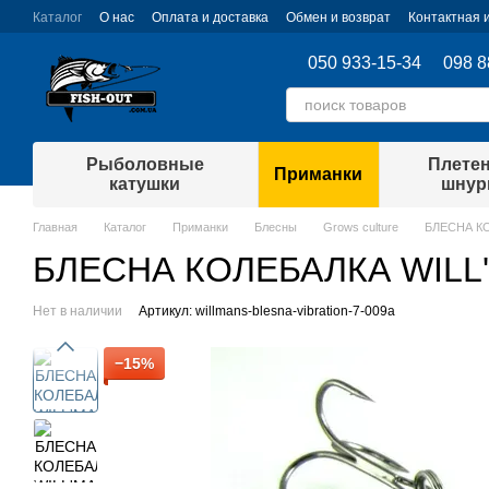
Перейти к основному контенту
Каталог
О нас
Оплата и доставка
Обмен и возврат
Контактная
050 933-15-34
098 8
Рыболовные
Плете
Приманки
катушки
шну
Главная
Каталог
Приманки
Блесны
Grows culture
БЛЕСНА КО
БЛЕСНА КОЛЕБАЛКА WILL'
Нет в наличии
Артикул: willmans-blesna-vibration-7-009а
−15%