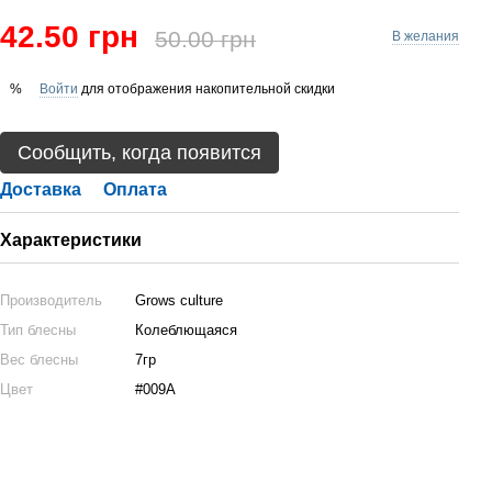
42.50 грн
50.00 грн
В желания
Войти
для отображения накопительной скидки
%
Сообщить, когда появится
Доставка
Оплата
Характеристики
Производитель
Grows culture
Тип блесны
Колеблющаяся
Вес блесны
7гр
Цвет
#009A