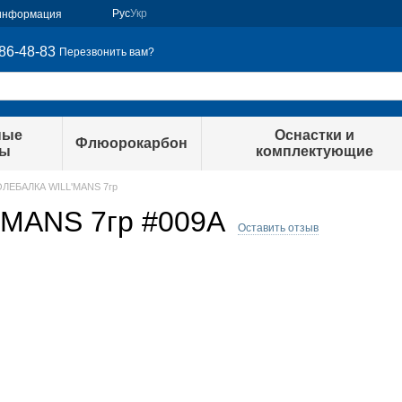
Рус
Укр
 информация
86-48-83
Перезвонить вам?
ные
Оснастки и
Флюорокарбон
ры
комплектующие
ЛЕБАЛКА WILL'MANS 7гр
MANS 7гр #009A
Оставить отзыв