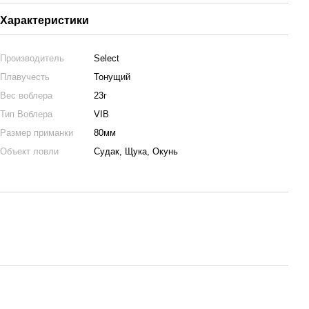
Характеристики
Производитель
Select
Плавучесть
Тонущий
Вес воблера
23г
Тип Воблера
VIB
Размер приманки
80мм
Объект ловли
Судак, Щука, Окунь