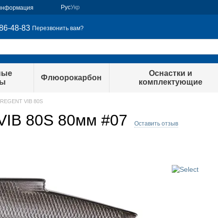
Рус
Укр
 информация
86-48-83
Перезвонить вам?
ные
Оснастки и
Флюорокарбон
ры
комплектующие
REGENT VIB 80S
IB 80S 80мм #07
Оставить отзыв