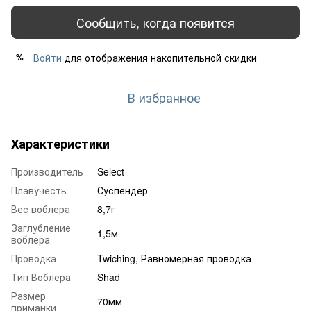
Сообщить, когда появится
Войти
для отображения накопительной скидки
%
В избранное
Характеристики
Производитель
Select
Плавучесть
Суспендер
Вес воблера
8,7г
Заглубление
1,5м
воблера
Проводка
Twiching, Равномерная проводка
Тип Воблера
Shad
Размер
70мм
приманки