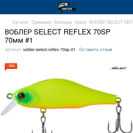
Каталог
Приманки
Воблеры
Select
ВОБЛЕР SELECT REF
ВОБЛЕР SELECT REFLEX 70SP
70мм #1
Артикул:
vobler-select-reflex-70sp-01
Оставить отзыв
−15%