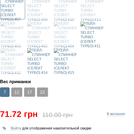
Вес приманки
7
12
17
22
71.72 грн
110.00 грн
В желания
Войти
для отображения накопительной скидки
%