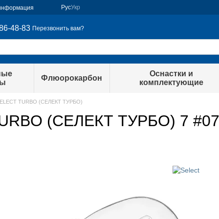
Рус
Укр
 информация
86-48-83
Перезвонить вам?
ные
Оснастки и
Флюорокарбон
ры
комплектующие
ELECT TURBO (СЕЛЕКТ ТУРБО)
RBO (СЕЛЕКТ ТУРБО) 7 #0