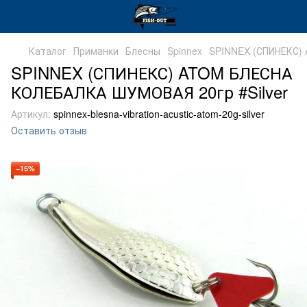
Каталог
Приманки
Блесны
Spinnex
SPINNEX (СПИНЕКС)
SPINNEX (СПИНЕКС) ATOM БЛЕСНА
КОЛЕБАЛКА ШУМОВАЯ 20гр #Silver
Артикул:
spinnex-blesna-vibration-acustic-atom-20g-silver
Оставить отзыв
−15%