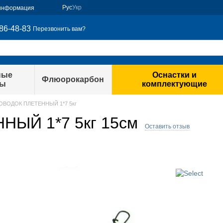
Рус
Укр
 информация
86-48-83
Перезвонить вам?
ные
Оснастки и
Флюорокарбон
ры
комплектующие
ОВОДОК ПЛЕТЕННЫЙ 1*7 5кг
ЫЙ 1*7 5кг 15см
Оставить отзыв