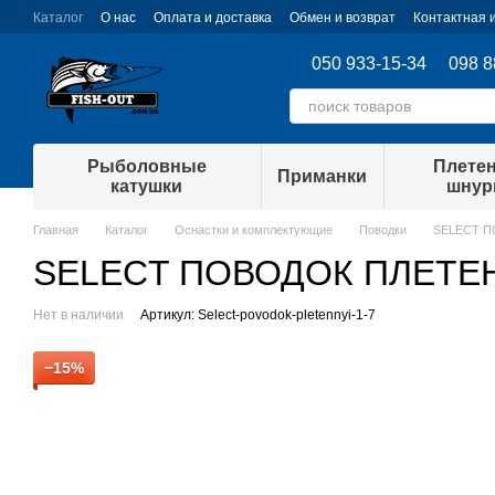
Перейти к основному контенту
Каталог
О нас
Оплата и доставка
Обмен и возврат
Контактная
050 933-15-34
098 8
Рыболовные
Плете
Приманки
катушки
шну
Главная
Каталог
Оснастки и комплектующие
Поводки
SELECT П
SELECT ПОВОДОК ПЛЕТЕНН
Нет в наличии
Артикул: Select-povodok-pletennyi-1-7
−15%