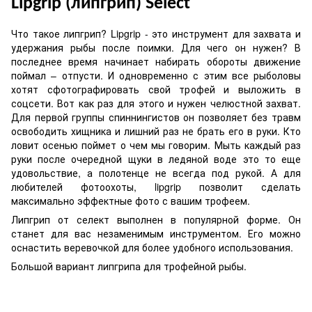
Lipgrip (
липгрип)
Select
Что такое липгрип? Lipgrip - это инструмент для захвата и
удержания рыбы после поимки. Для чего он нужен? В
последнее время начинает набирать обороты движение
поймал – отпусти. И одновременно с этим все рыболовы
хотят сфотографировать свой трофей и выложить в
соцсети. Вот как раз для этого и нужен челюстной захват.
Для первой группы спиннингистов он позволяет без травм
освободить хищника и лишний раз не брать его в руки. Кто
ловит осенью поймет о чем мы говорим. Мыть каждый раз
руки после очередной щуки в ледяной воде это то еще
удовольствие, а полотенце не всегда под рукой. А для
любителей фотоохоты, lipgrip позволит сделать
максимально эффектные фото с вашим трофеем.
Липгрип от селект выполнен в популярной форме. Он
станет для вас незаменимым инструментом. Его можно
оснастить веревочкой для более удобного использования.
Большой вариант липгрипа для трофейной рыбы.