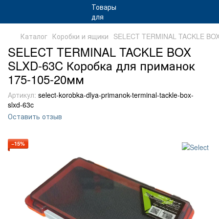
Каталог
Коробки и ящики
SELECT TERMINAL TACKLE BOX 
SELECT TERMINAL TACKLE BOX
SLXD-63C Коробка для приманок
175-105-20мм
Артикул:
select-korobka-dlya-primanok-terminal-tackle-box-
slxd-63c
Оставить отзыв
−15%