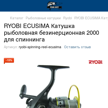
Каталог
Рыболовные катушки
Ryobi
RYOBI ECUSIMA Кат
RYOBI ECUSIMA Катушка
рыболовная безинерционная 2000
для спиннинга
Артикул:
ryobi-spinning-reel-ecusima
Оставить отзыв
−15%