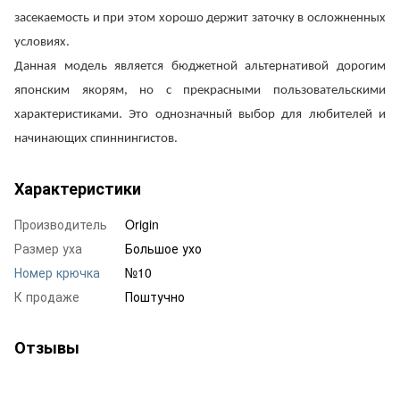
засекаемость
и
при
этом
хорошо
держит
заточку
в
осложненных
условиях
.
Данная
модель
является
бюджетной
альтернативой
дорогим
японским
якорям
,
но
с
прекрасными
пользовательскими
характеристиками
.
Это
однозначный
выбор
для
любителей
и
начинающих
спиннингистов
.
Характеристики
Производитель
Origin
Размер уха
Большое ухо
Номер крючка
№10
К продаже
Поштучно
Отзывы