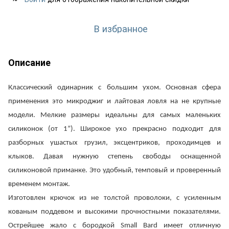
В избранное
Описание
Классический
одинарник
с
большим
ухом
.
Основная
сфера
применения
это
микроджиг
и
лайтовая
ловля
на
не
крупные
модели
.
Мелкие
размеры
идеальны
для
самых
маленьких
силиконок
(
от
1
”).
Широкое
ухо
прекрасно
подходит
для
разборных
ушастых
грузил
,
эксцентриков
,
проходимцев
и
клыков
.
Давая
нужную
степень
свободы
оснащенной
силиконовой
приманке
.
Это
удобный
,
темповый
и
проверенный
временем
монтаж
.
Изготовлен
крючок
из
не
толстой
проволоки
,
с
усиленным
кованым
поддевом
и
высокими
прочностными
показателями
.
Острейшее
жало
с
бородкой
Small
Bard
имеет
отличную