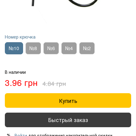
Номер крючка
№10
№8
№6
№4
№2
В наличии
3.96 грн
4.84 грн
Купить
Быстрый заказ
Войти
для отображения накопительной скидки
%