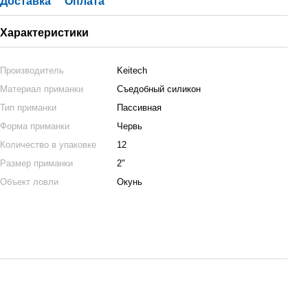
Доставка
Оплата
Характеристики
Производитель
Keitech
Материал приманки
Съедобный силикон
Тип приманки
Пассивная
Форма приманки
Червь
Количество в упаковке
12
Размер приманки
2"
Объект ловли
Окунь