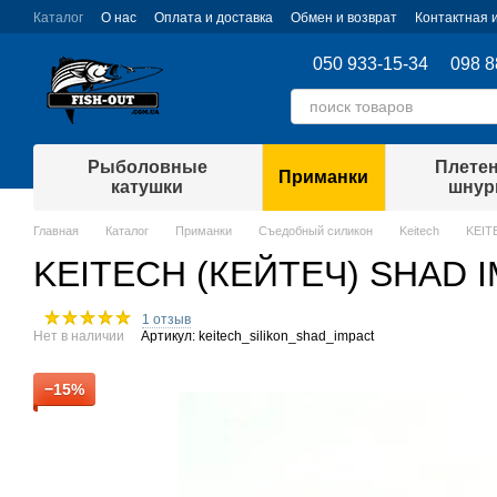
Перейти к основному контенту
Каталог
О нас
Оплата и доставка
Обмен и возврат
Контактная
050 933-15-34
098 8
Рыболовные
Плете
Приманки
катушки
шну
Главная
Каталог
Приманки
Съедобный силикон
Keitech
KEIT
KEITECH (КЕЙТЕЧ) SHAD 
1 отзыв
Нет в наличии
Артикул: keitech_silikon_shad_impact
−15%