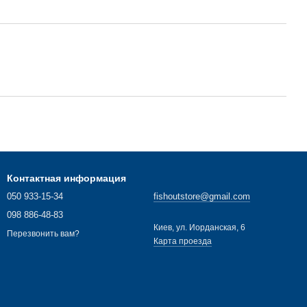
Контактная информация
050 933-15-34
fishoutstore@gmail.com
098 886-48-83
Киев, ул. Иорданская, 6
Перезвонить вам?
Карта проезда