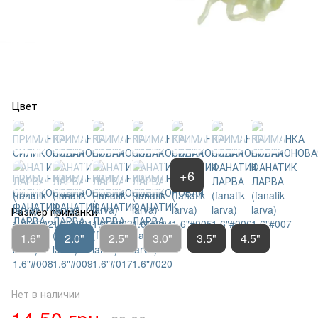
Цвет
+6
Размер приманки
1.6"
2.0"
2.5"
3.0"
3.5"
4.5"
Нет в наличии
14.50 грн