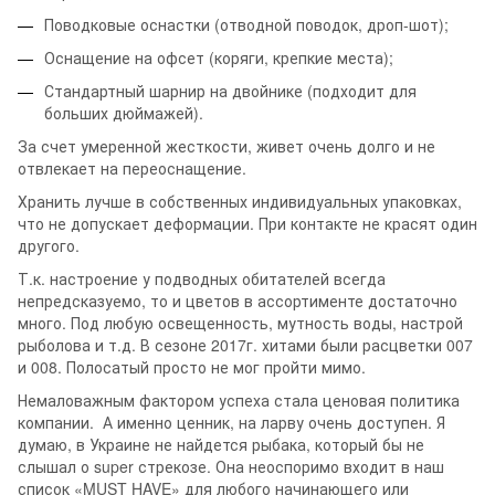
Поводковые оснастки (отводной поводок, дроп
-
шот);
Оснащение на офсет (коряги, крепкие места);
Стандартный шарнир на двойнике (подходит для
больших дюймажей).
За счет умеренной жесткости, живет очень долго и не
отвлекает на переоснащение.
Хранить лучше в собственных индивидуальных упаковках,
что не допускает деформации. При контакте не красят один
другого.
Т.к. настроение у подводных обитателей всегда
непредсказуемо, то и цветов в ассортименте достаточно
много. Под любую освещенность, мутность воды, настрой
рыболова и т.д. В сезоне 2017г. хитами были расцветки 007
и 008. Полосатый просто не мог пройти мимо.
Немаловажным фактором успеха стала ценовая политика
компании. А именно ценник, на ларву очень доступен. Я
думаю, в Украине не найдется рыбака, который бы не
слышал о
super
стрекозе. Она неоспоримо входит в наш
список
«
MUST
HAVE
»
для любого начинающего или