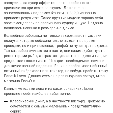
заслужила за супер эффективность, особенно это
проявляется при охоте за окунем. Даже в очень
запрессованных водоемах Фанатик 1,6; 2,0 исправно
приносит результат. Более крупные модели хорошо себя
зарекомендовали по пассивному судаку и щуке. Недавно
появилась новинка в размере 4,5 дюйма.
Волшебные ребрышки не только задерживают пузырьки
воздуха, которые соблазнительно выходят во время
проводки, но и при поклевке, трофей не чувствует подвоха.
Так как ребра сминаются в пасти, они взаимодействуют с
рецепторами рыбы, аттрактант делает свое дело и хищник
продолжает зажевывать. Что дает необходимое времени
для качественной подсечки. Если не срабатывает обычный
активный виброхвост или твистер, не забудь пробить точку
Fanatik
Larva
. Данная схема не раз выручала сотрудников
магазина
Fish
-
Out
.
Какими методами лова и на каких оснастках Ларва
проявляет себя наиболее действенно:
Классический джиг, а в частности
micro
-
jig
.
Прекрасно
сочетается с самыми маленькими представителями
серии;