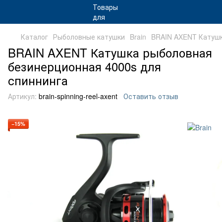
Каталог
Рыболовные катушки
Brain
BRAIN AXENT Катушк
BRAIN AXENT Катушка рыболовная
безинерционная 4000s для
спиннинга
Артикул:
brain-spinning-reel-axent
Оставить отзыв
−15%