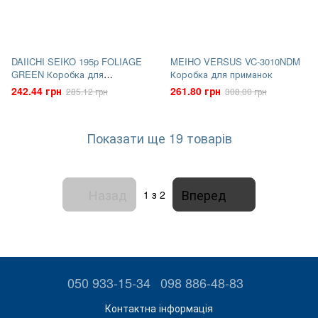
DAIICHI SEIKO 195p FOLIAGE
MEIHO VERSUS VC-3010NDM
GREEN Коробка для
Коробка для приманок
приманок
242.44 грн
261.80 грн
285.12 грн
308.00 грн
Показати ще 19 товарів
Назад
Вперед
1
з 2
050 933-15-34
098 886-48-83
Контактна інформація