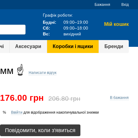
Бажання
Вхід
Графік роботи:
Будні:
09:00–19:00
Мій кошик
Сб:
09:00–18:00
Вс:
вихідний
чі
Аксесуари
Коробки і ящики
Бренди
3мм ☝
Написати відгук
176.00 грн
206.80 грн
В бажання
Ввійти
для відображення накопичувальної знижки
%
Повідомити, коли з'явиться