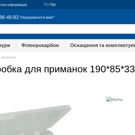
Рус
Укр
ктна інформація
86-48-83
Передзвонити вам?
нури
Флюорокарбон
Оснащення та комплектую
 приманок
обка для приманок 190*85*3