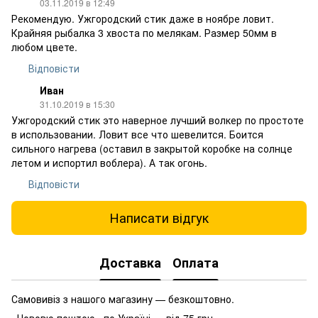
03.11.2019 в 12:49
Рекомендую. Ужгородский стик даже в ноябре ловит.
Крайняя рыбалка 3 хвоста по мелякам. Размер 50мм в
любом цвете.
Відповісти
Иван
31.10.2019 в 15:30
Ужгородский стик это наверное лучший волкер по простоте
в использовании. Ловит все что шевелится. Боится
сильного нагрева (оставил в закрытой коробке на солнце
летом и испортил воблера). А так огонь.
Відповісти
Написати відгук
Доставка
Оплата
Самовивіз з нашого магазину — безкоштовно.
«Нововю поштою» по Україні — від 75 грн.