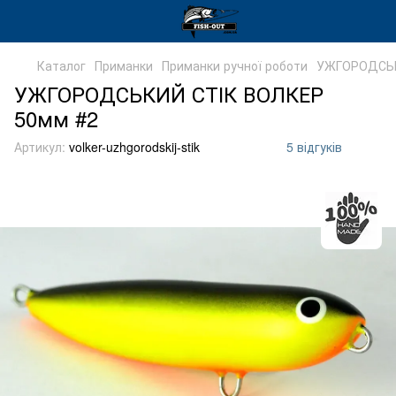
Каталог
Приманки
Приманки ручної роботи
УЖГОРОДСЬК
УЖГОРОДСЬКИЙ СТІК ВОЛКЕР
50мм #2
Артикул:
volker-uzhgorodskij-stik
5 відгуків