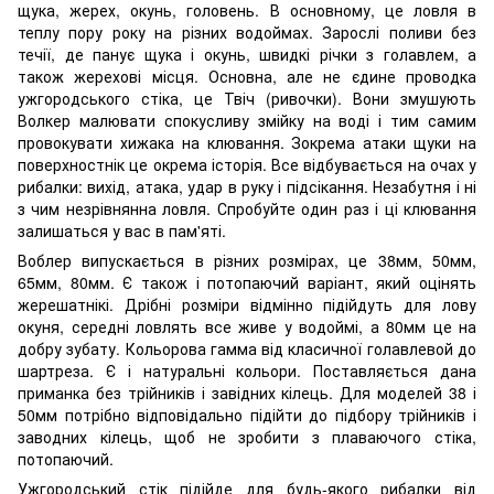
щука, жерех, окунь, головень. В основному, це ловля в
теплу пору року на різних водоймах. Зарослі поливи без
течії, де панує щука і окунь, швидкі річки з голавлем, а
також жерехові місця. Основна, але не єдине проводка
ужгородського стіка, це Твіч (ривочки). Вони змушують
Волкер малювати спокусливу змійку на воді і тим самим
провокувати хижака на клювання. Зокрема атаки щуки на
поверхностнік це окрема історія. Все відбувається на очах у
рибалки: вихід, атака, удар в руку і підсікання. Незабутня і ні
з чим незрівнянна ловля. Спробуйте один раз і ці клювання
залишаться у вас в пам'яті.
Воблер випускається в різних розмірах, це 38мм, 50мм,
65мм, 80мм. Є також і потопаючий варіант, який оцінять
жерешатнікі. Дрібні розміри відмінно підійдуть для лову
окуня, середні ловлять все живе у водоймі, а 80мм це на
добру зубату. Кольорова гамма від класичної голавлевой до
шартреза. Є і натуральні кольори. Поставляється дана
приманка без трійників і завідних кілець. Для моделей 38 і
50мм потрібно відповідально підійти до підбору трійників і
заводних кілець, щоб не зробити з плаваючого стіка,
потопаючий.
Ужгородський стік підійде для будь-якого рибалки від