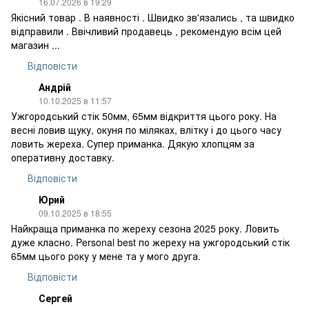
16.07.2026 в 19:29
Якісний товар . В наявності . Швидко зв'язались , та швидко
відправили . Ввічливий продавець , рекомендую всім цей
магазин ...
Відповісти
Андрій
10.10.2025 в 11:57
Ужгородський стік 50мм, 65мм відкриття цього року. На
весні ловив щуку, окуня по міляках, влітку і до цього часу
ловить жереха. Супер приманка. Дякую хлопцям за
оперативну доставку.
Відповісти
Юрий
09.10.2025 в 18:55
Найкраща приманка по жереху сезона 2025 року. Ловить
дуже класно. Personal best по жереху на ужгородський стік
65мм цього року у мене та у мого друга.
Відповісти
Сергей