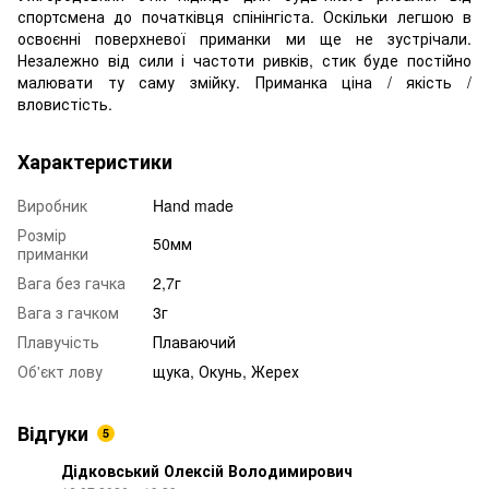
спортсмена до початківця спінінгіста. Оскільки легшою в
освоєнні поверхневої приманки ми ще не зустрічали.
Незалежно від сили і частоти ривків, стик буде постійно
малювати ту саму змійку. Приманка ціна / якість /
вловистість.
Характеристики
Виробник
Hand made
Розмір
50мм
приманки
Вага без гачка
2,7г
Вага з гачком
3г
Плавучість
Плаваючий
Об'єкт лову
щука, Окунь, Жерех
Відгуки
5
Дідковський Олексій Володимирович