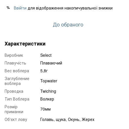
Ввійти
для відображення накопичувальної знижки
%
До обраного
Характеристики
Виробник
Select
Плавучість
Плаваючий
Вес воблера
5,8г
Заглубление
Topwater
воблера
Проводка
Twiching
Тип Воблера
Волкер
Розмір
70мм
приманки
Об'єкт лову
Голавь, щука, Окунь, Жерех