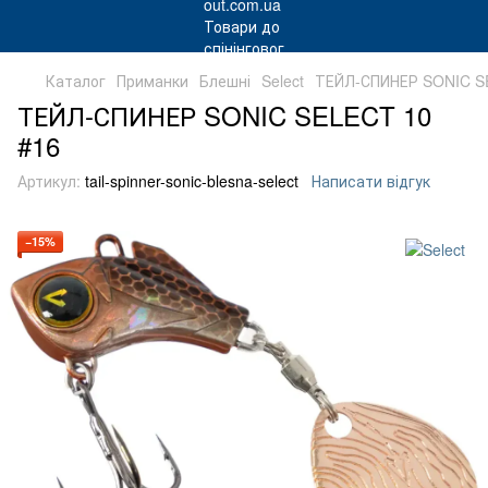
Каталог
Приманки
Блешні
Select
ТЕЙЛ-СПИНЕР SONIC 
ТЕЙЛ-СПИНЕР SONIC SELECT 10
#16
Артикул:
tail-spinner-sonic-blesna-select
Написати відгук
−15%