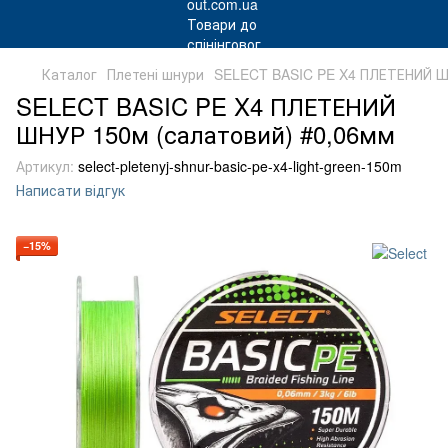
Каталог
Плетені шнури
SELECT BASIC PE X4 ПЛЕТЕНИЙ Ш
SELECT BASIC PE X4 ПЛЕТЕНИЙ
ШНУР 150м (салатовий) #0,06мм
Артикул:
select-pletenyj-shnur-basic-pe-x4-light-green-150m
Написати відгук
−15%