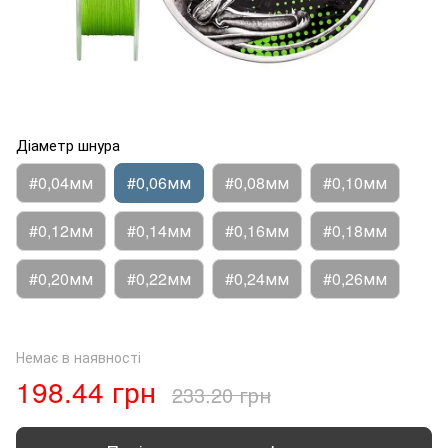
Діаметр шнура
#0,04мм
#0,06мм
#0,08мм
#0,10мм
#0,12мм
#0,14мм
#0,16мм
#0,18мм
#0,20мм
#0,22мм
#0,24мм
#0,26мм
Немає в наявності
198.44 грн
233.20 грн