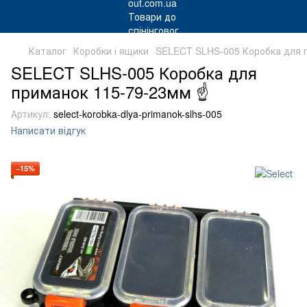
Каталог
Коробки і ящики
SELECT SLHS-005 Коробка для 
SELECT SLHS-005 Коробка для
приманок 115-79-23мм ☝
Артикул:
select-korobka-dlya-primanok-slhs-005
Написати відгук
−15%