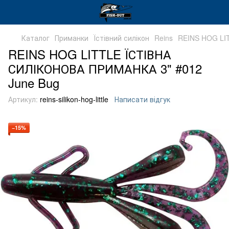
Каталог
Приманки
Їстівний силікон
Reins
REINS HOG LI
REINS HOG LITTLE ЇСТІВНА
СИЛІКОНОВА ПРИМАНКА 3" #012
June Bug
Артикул:
reins-silikon-hog-little
Написати відгук
−15%