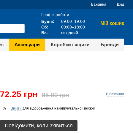
Бажання
Вхід
Графік роботи:
Будні:
09:00–19:00
Мій кошик
Сб:
09:00–18:00
Вс:
вихідний
чі
Аксесуари
Коробки і ящики
Бренди
72.25 грн
85.00 грн
В бажання
Ввійти
для відображення накопичувальної знижки
%
Повідомити, коли з'явиться