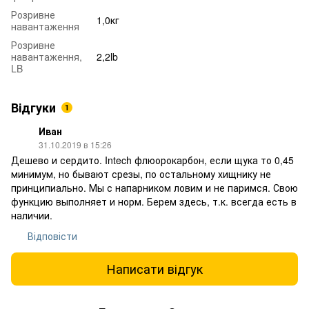
Розривне
1,0кг
навантаження
Розривне
навантаження,
2,2lb
LB
Відгуки
1
Иван
31.10.2019 в 15:26
Дешево и сердито. Intech флюорокарбон, если щука то 0,45
минимум, но бывают срезы, по остальному хищнику не
принципиально. Мы с напарником ловим и не паримся. Свою
функцию выполняет и норм. Берем здесь, т.к. всегда есть в
наличии.
Відповісти
Написати відгук