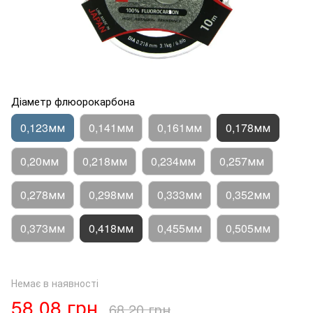
Діаметр флюорокарбона
0,123мм
0,141мм
0,161мм
0,178мм
0,20мм
0,218мм
0,234мм
0,257мм
0,278мм
0,298мм
0,333мм
0,352мм
0,373мм
0,418мм
0,455мм
0,505мм
Немає в наявності
58.08 грн
68.20 грн