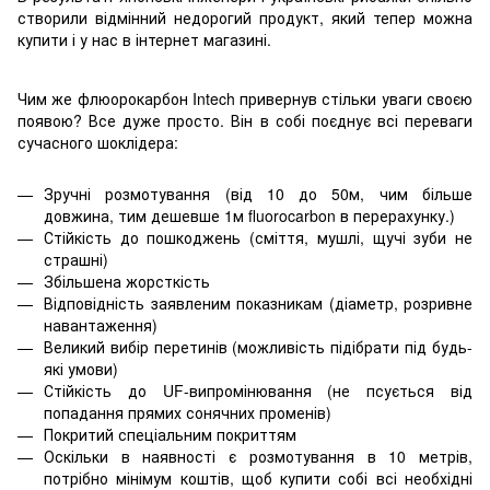
створили відмінний недорогий продукт, який тепер можна
купити і у нас в інтернет магазині.
Чим же флюорокарбон Intech привернув стільки уваги своєю
появою? Все дуже просто. Він в собі поєднує всі переваги
сучасного шоклідера:
Зручні розмотування (від 10 до 50м, чим більше
довжина, тим дешевше 1м fluorocarbon в перерахунку.)
Стійкість до пошкоджень (сміття, мушлі, щучі зуби не
страшні)
Збільшена жорсткість
Відповідність заявленим показникам (діаметр, розривне
навантаження)
Великий вибір перетинів (можливість підібрати під будь-
які умови)
Стійкість до UF-випромінювання (не псується від
попадання прямих сонячних променів)
Покритий спеціальним покриттям
Оскільки в наявності є розмотування в 10 метрів,
потрібно мінімум коштів, щоб купити собі всі необхідні