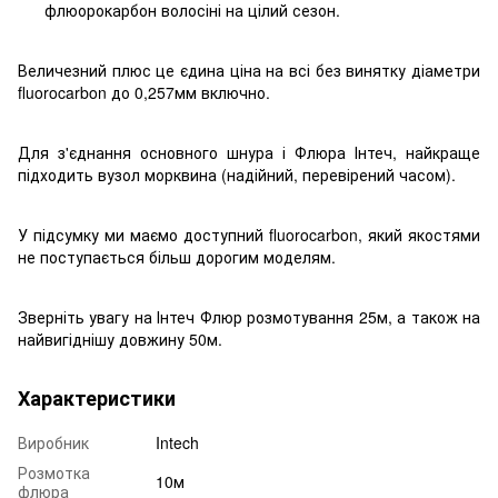
флюорокарбон волосіні на цілий сезон.
Величезний плюс це єдина ціна на всі без винятку діаметри
fluorocarbon до 0,257мм включно.
Для з'єднання основного шнура і Флюра Інтеч, найкраще
підходить вузол морквина (надійний, перевірений часом).
У підсумку ми маємо доступний fluorocarbon, який якостями
не поступається більш дорогим моделям.
Зверніть увагу на Інтеч Флюр розмотування 25м, а також на
найвигіднішу довжину 50м.
Характеристики
Виробник
Intech
Розмотка
10м
флюра