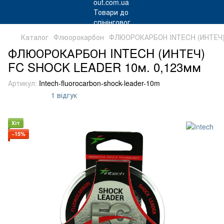
Каталог
Флюорокарбон
ФЛЮОРОКАРБОН INTECH (ИНТЕЧ)
ФЛЮОРОКАРБОН INTECH (ИНТЕЧ)
FC SHOCK LEADER 10м. 0,123мм
Артикул:
Intech-fluorocarbon-shock-leader-10m
1 відгук
Хіт
−15%