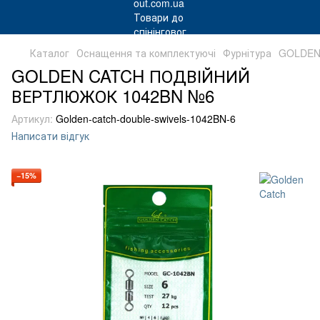
Каталог
Оснащення та комплектуючі
Фурнітура
GOLDEN
GOLDEN CATCH ПОДВІЙНИЙ
ВЕРТЛЮЖОК 1042BN №6
Артикул:
Golden-catch-double-swivels-1042BN-6
Написати відгук
−15%