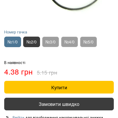
Номер гачка
№1/0
№2/0
№3/0
№4/0
№5/0
В наявності
4.38 грн
5.15 грн
Купити
Замовити швидко
Ввійти
для відображення накопичувальної знижки
%