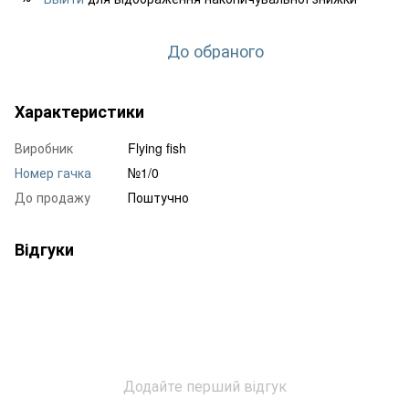
До обраного
Характеристики
Виробник
Flying fish
Номер гачка
№1/0
До продажу
Поштучно
Відгуки
Додайте перший відгук