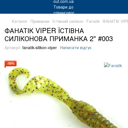
Каталог
Приманки
Їстівний силікон
Fanatik
ФАНАТІК VIP
ФАНАТІК VIPER ЇСТІВНА
СИЛІКОНОВА ПРИМАНКА 2" #003
Артикул:
fanatik-silikon-viper
Написати відгук
−50%