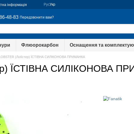
Рус
Укр
ктна інформація
86-48-83
Передзвонити вам?
нури
Флюорокарбон
Оснащення та комплектую
LOBSTER (Лобстер) ЇСТІВНА СИЛІКОНОВА ПРИМАНКА
р) ЇСТІВНА СИЛІКОНОВА ПРИ