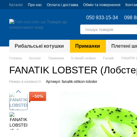
Перейти до основного контенту
Каталог
Про нас
Оплата і доставка
Обмін та повернення
Конта
050 933-15-34
098 8
Рибальські котушки
Приманки
Плетені ш
Головна
Каталог
Приманки
Їстівний силікон
Fanatik
FANATIK 
FANATIK LOBSTER (Лобсте
Немає в наявності
Артикул: fanatik-silikon-lobster
−50%