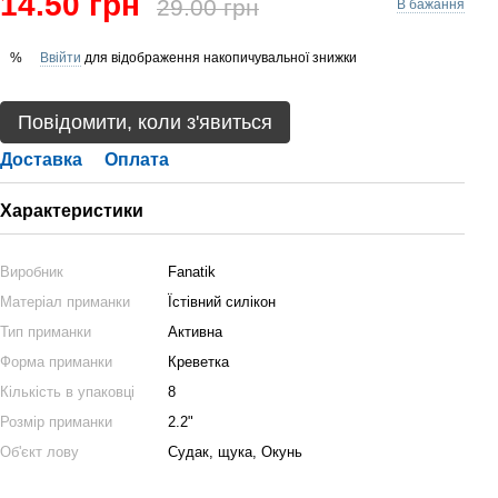
14.50 грн
29.00 грн
В бажання
Ввійти
для відображення накопичувальної знижки
%
Повідомити, коли з'явиться
Доставка
Оплата
Характеристики
Виробник
Fanatik
Матеріал приманки
Їстівний силікон
Тип приманки
Активна
Форма приманки
Креветка
Кількість в упаковці
8
Розмір приманки
2.2"
Об'єкт лову
Судак, щука, Окунь