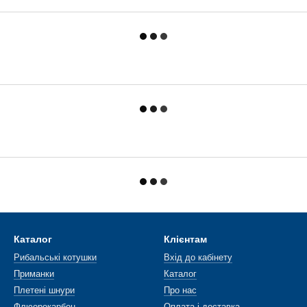
Каталог
Клієнтам
Рибальські котушки
Вхід до кабінету
Приманки
Каталог
Плетені шнури
Про нас
Флюорокарбон
Оплата і доставка