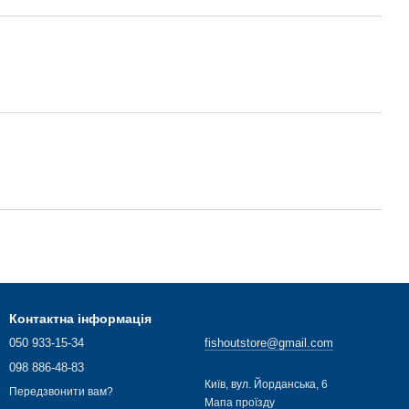
Контактна інформація
050 933-15-34
fishoutstore@gmail.com
098 886-48-83
Київ, вул. Йорданська, 6
Передзвонити вам?
Мапа проїзду